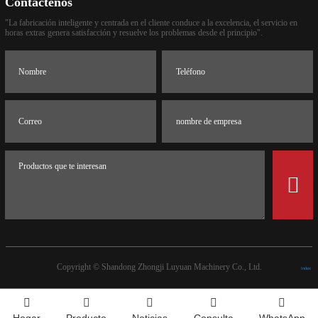
Contáctenos
"La fabricación inteligente y centrada en el cliente conduce a la excelencia, el servicio en
horas extras genera satisfacción y resuelve los problemas desde el principio".
Copyright ©
Shandong Zhongji Luyuan Machinery Co., Ltd.
Index
Hogar
Producto
Noticias
Consulta
WhatsApp