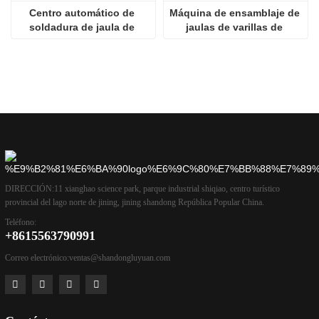
Centro automático de 
Máquina de ensamblaje de 
soldadura de jaula de 
jaulas de varillas de 
barra de acero
refuerzo para automóviles
DIRECCIÓN:
11 xianghao science park, parque industrial shiqiao, centro turístico
provincial del lago norte de jining, jining shandong República Popular China.
Teléfono:
+8615563790991
Correo electrónico:
ventas@shandongluyuan.com