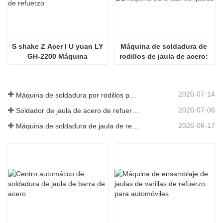
S shake Z Acer l U yuan LY 
Máquina de soldadura de 
GH-2200 Máquina 
rodillos de jaula de acero: 
soldadora de jaulas de 
Equipo inteligente 
barras de refuerzo
totalmente automático que 
impulsa la construcción de 
2026-07-14
Máquina de soldadura por rodillos para jaulas de acero modelo 1600 enviada a Australia
infraestructura.
2026-07-06
Soldador de jaula de acero de refuerzo destinado a Australia
2026-06-17
Máquina de soldadura de jaula de refuerzo de pilotes cuadrados en Rusia