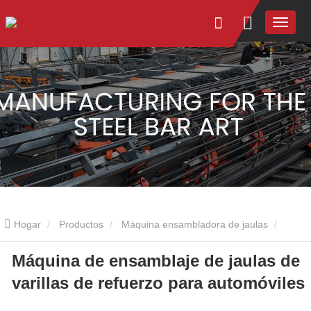
Hogar
Productos
Máquina ensambladora de jaulas
Máquina de ensamblaje de jaulas de
Máquina de ensamblaje de jaulas de varillas de refuerzo para
varillas de refuerzo para automóviles
automóviles